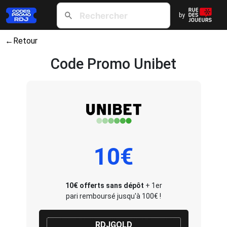
by
←
Retour
Code Promo Unibet
10€
10€ offerts sans dépôt
+ 1er
pari remboursé jusqu'à 100€ !
RDJGOLD